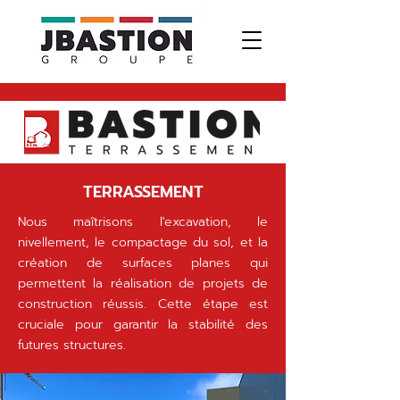
TERRASSEMENT
Nous maîtrisons l'excavation, le
nivellement, le compactage du sol, et la
création de surfaces planes qui
permettent la réalisation de projets de
construction réussis. Cette étape est
cruciale pour garantir la stabilité des
futures structures.