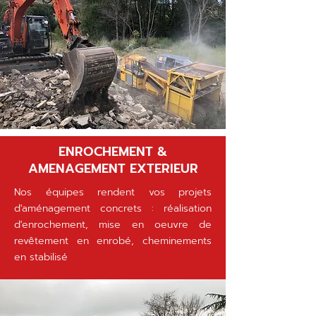
ENROCHEMENT &
AMENAGEMENT EXTERIEUR
Nos équipes rendent vos projets
d'aménagement concrets : réalisation
d'enrochement, mise en oeuvre de
revêtement en enrobé, cheminements
en stabilisé