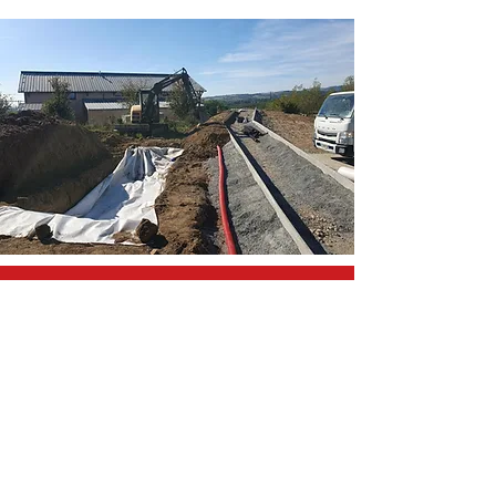
PASSAGE CAMERA
Nous offrons des services de passage
caméra pour inspecter, diagnostiquer et
évaluer l'état des réseaux souterrains.
Grâce à notre expertise et à notre
équipement spécialisé, nous identifions
les problèmes potentiels, ce qui permet
des interventions préventives pour