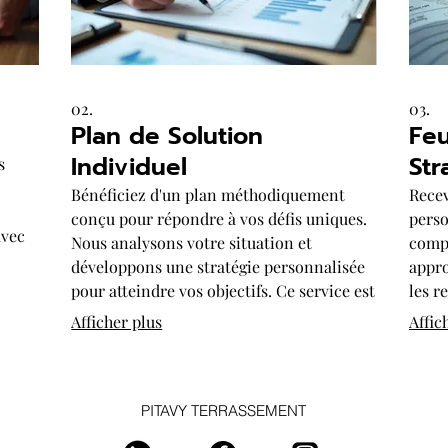
02.
03.
Plan de Solution
Feu
Individuel
Str
s
Bénéficiez d'un plan méthodiquement
Recev
conçu pour répondre à vos défis uniques.
perso
avec
Nous analysons votre situation et
compl
développons une stratégie personnalisée
appro
pour atteindre vos objectifs. Ce service est
les r
conçu pour vous offrir une voie claire et
progr
Afficher plus
Affic
efficace vers le succès.
vous 
object
PITAVY TERRASSEMENT