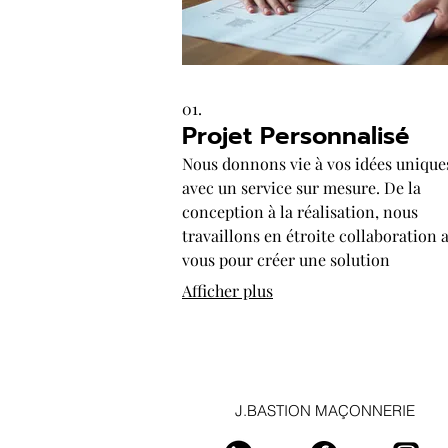
01.
Projet Personnalisé
Nous donnons vie à vos idées unique
avec un service sur mesure. De la
conception à la réalisation, nous
travaillons en étroite collaboration 
vous pour créer une solution
parfaitement adaptée à vos besoins
Afficher plus
spécifiques. Obtenez un résultat
exceptionnel qui reflète votre vision.
J.BASTION MAÇONNERIE