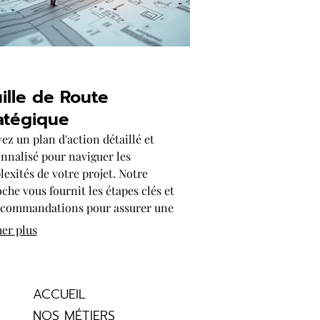
ille de Route
atégique
ez un plan d'action détaillé et
nnalisé pour naviguer les
exités de votre projet. Notre
che vous fournit les étapes clés et
ecommandations pour assurer une
ession fluide et efficace. Préparez-
her plus
à avancer avec confiance vers vos
ifs.
ACCUEIL
NOS MÉTIERS